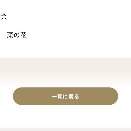
光会
ム 菜の花
一覧に戻る